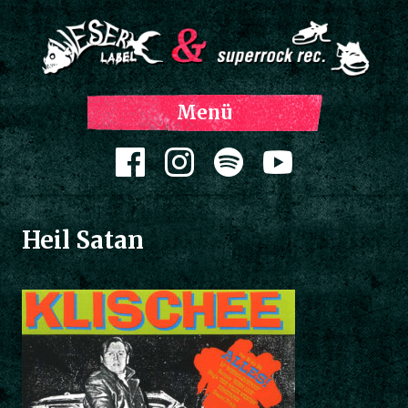
Z
Menü
Inh
spri
Zum Inhalt springen
Heil Satan