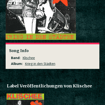
Song Info
Band:
Klischee
Album:
Krieg in den Städten
Label Veröffentlichungen von Klischee