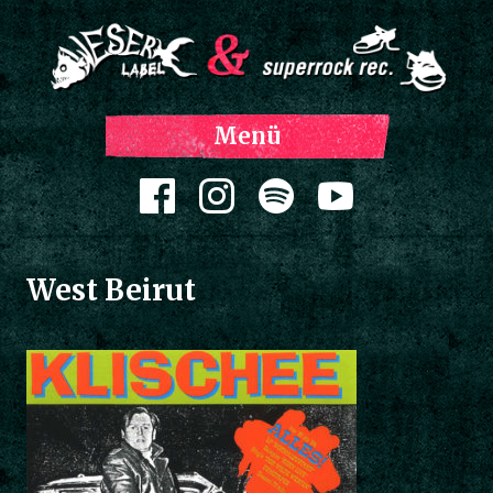
Z
Menü
Inh
spri
Zum Inhalt springen
West Beirut