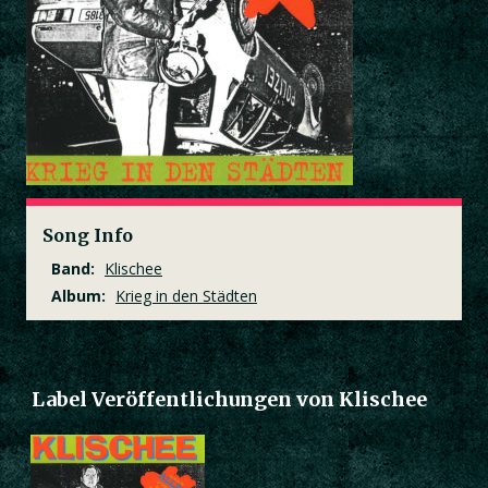
Song Info
Band:
Klischee
Album:
Krieg in den Städten
Label Veröffentlichungen von Klischee