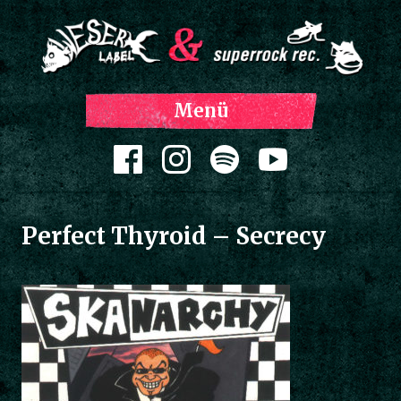
Z
Menü
Inh
spri
Zum Inhalt springen
Perfect Thyroid – Secrecy