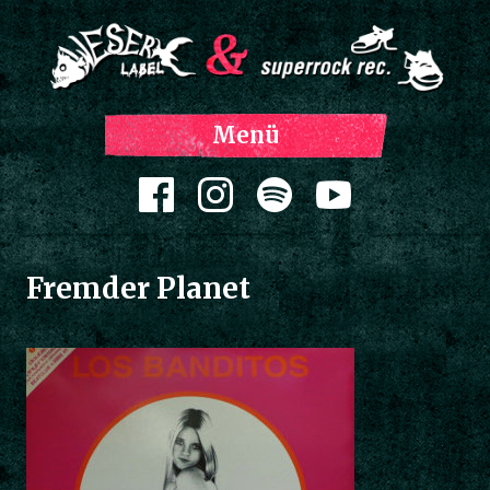
Z
Menü
Inh
spri
Zum Inhalt springen
Fremder Planet