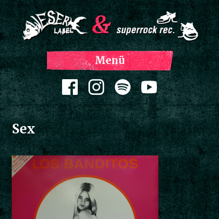
Z
Menü
Inh
spri
Zum Inhalt springen
Sex