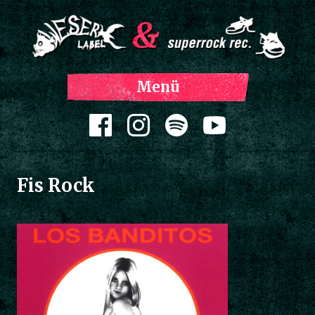
Z
Menü
Inh
spri
Zum Inhalt springen
Fis Rock