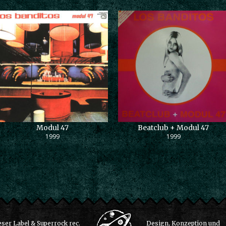
Modul 47
Beatclub + Modul 47
1999
1999
ser Label & Superrock rec.
Design, Konzeption und