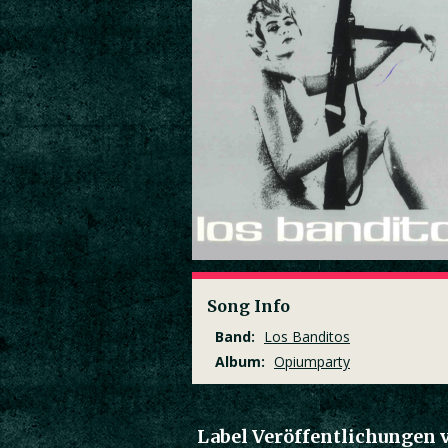
Song Info
Band:
Los Banditos
Album:
Opiumparty
Label Veröffentlichungen 