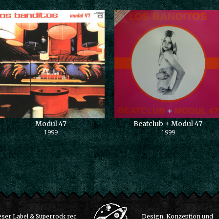
Modul 47
Beatclub + Modul 47
1999
1999
ser Label & Superrock rec.
Design, Konzeption und