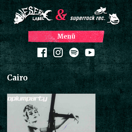
Z
Menü
Inh
spri
Zum Inhalt springen
Cairo