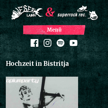
Z
Menü
Inh
spri
Zum Inhalt springen
Hochzeit in Bistritja