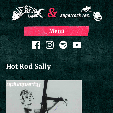
Z
Menü
Inh
spri
Zum Inhalt springen
Hot Rod Sally