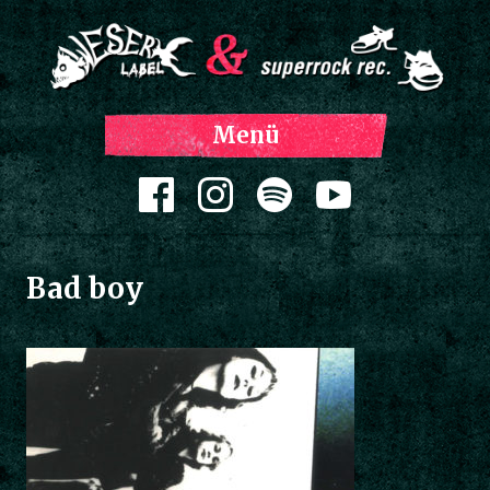
Z
Menü
Inh
spri
Zum Inhalt springen
Bad boy