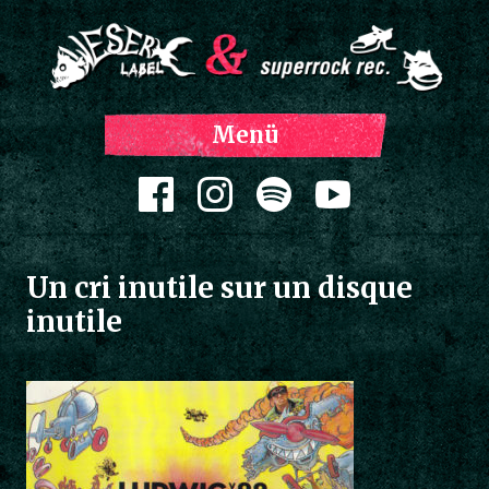
Z
Menü
Inh
spri
Zum Inhalt springen
Un cri inutile sur un disque
inutile