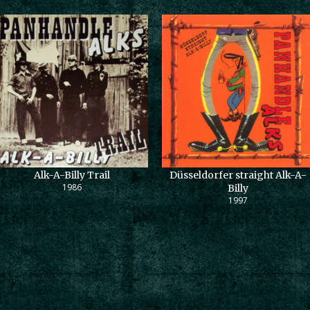
Alk-A-Billy Trail
Düsseldorfer straight Alk-A-
1986
Billy
1997