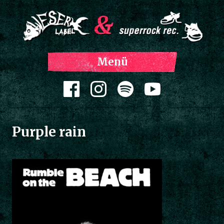
Z
Menü
Inh
spri
Zum Inhalt springen
Purple rain