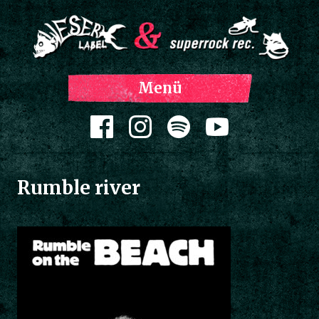
Z
Menü
Inh
spri
Zum Inhalt springen
Rumble river