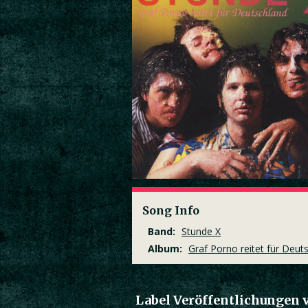
Song Info
Band:
Stunde X
Album:
Graf Porno reitet für Deut
Label Veröffentlichungen 