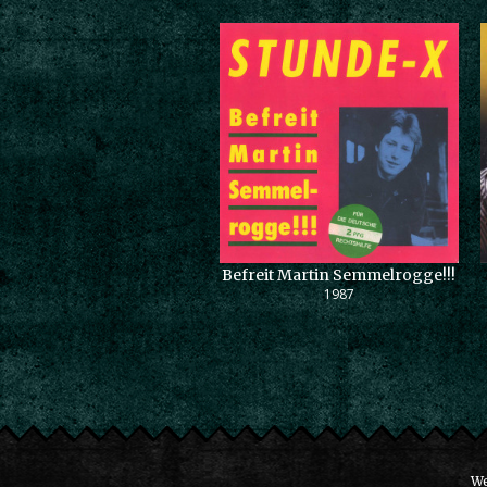
Befreit Martin Semmelrogge!!!
1987
We