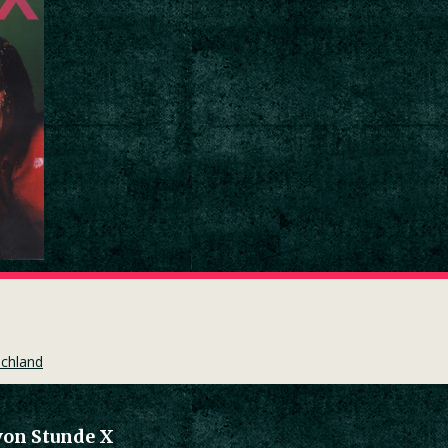
schland
von Stunde X