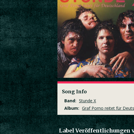
Song Info
Band:
Stunde X
Album:
Graf Porno reitet für Deut
Label Veröffentlichungen 