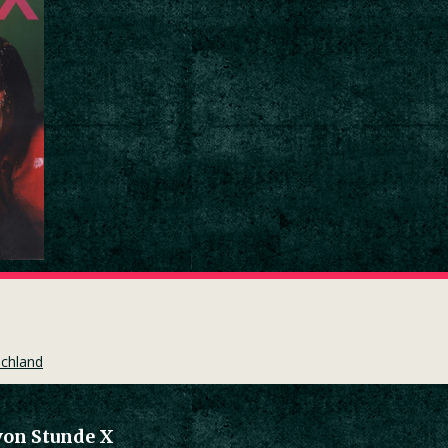
schland
von Stunde X