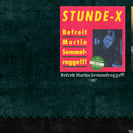
Befreit Martin Semmelrogge!!!
1987
We