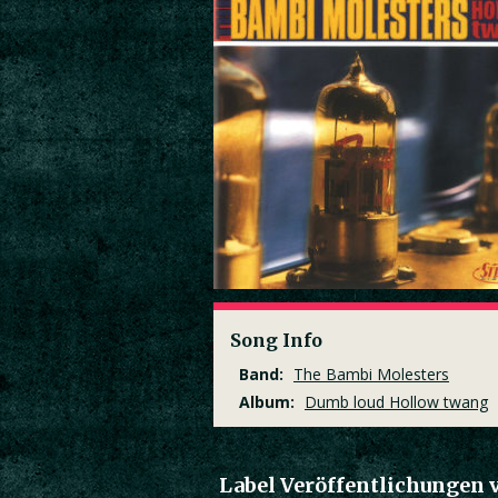
Song Info
Band:
The Bambi Molesters
Album:
Dumb loud Hollow twang
Label Veröffentlichungen 