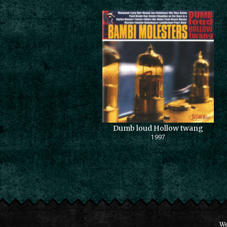
Dumb loud Hollow twang
1997
We