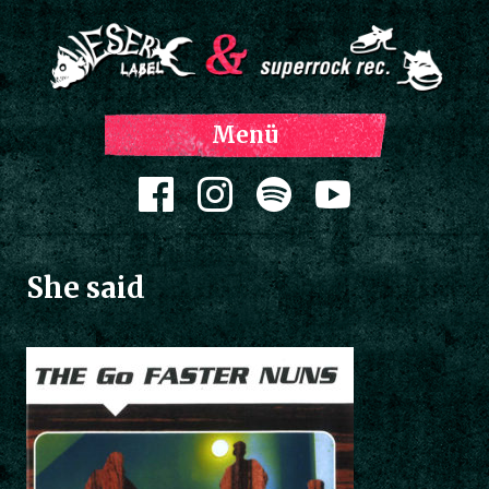
Z
Menü
Inh
spri
Zum Inhalt springen
She said