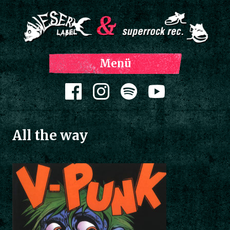
Z
Menü
Inh
spri
Zum Inhalt springen
All the way