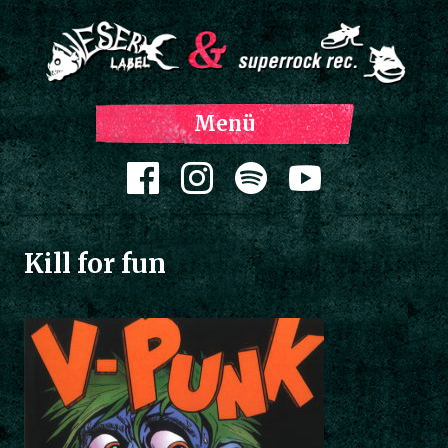
Z
Menü
Inh
spri
Zum Inhalt springen
Kill for fun