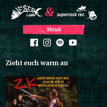
Z
Menü
Inh
spri
Zum Inhalt springen
Zieht euch warm an