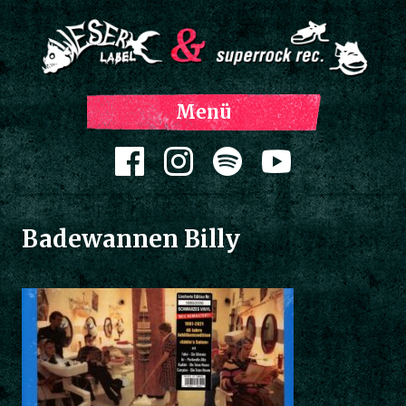
Z
Menü
Inh
spri
Zum Inhalt springen
Badewannen Billy