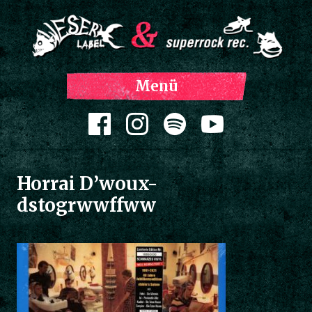
Z
Menü
Inh
spri
Zum Inhalt springen
Horrai D’woux-
dstogrwwffww