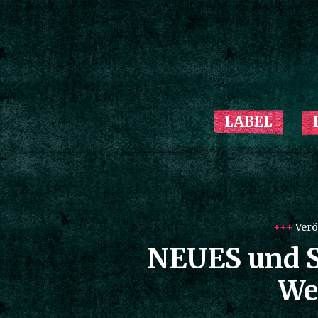
LABEL
+++
Verö
NEUES und 
We