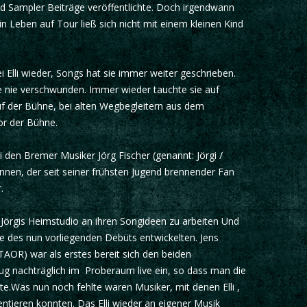
nd Sampler Beiträge veröffentlichte. Doch irgendwann
 Leben auf Tour ließ sich nicht mit einem kleinen Kind
i Elli wieder, Songs hat sie immer weiter geschrieben.
 nie verschwunden. Immer wieder tauchte sie auf
uf der Bühne, bei alten Wegbegleitern aus dem
or der Bühne.
li den Bremer Musiker Jörg Fischer (genannt: Jörgi /
nen, der seit seiner frühsten Jugend brennender Fan
.
Jörgis Heimstudio an ihren Songideen zu arbeiten Und
e des nun vorliegenden Debüts entwickelten. Jens
OR) war als erstes bereit sich den beiden
ug nachträglich im Proberaum live ein, so dass man die
Was nun noch fehlte waren Musiker, mit denen Elli ,
sentieren konnten. Das Elli wieder an eigener Musik