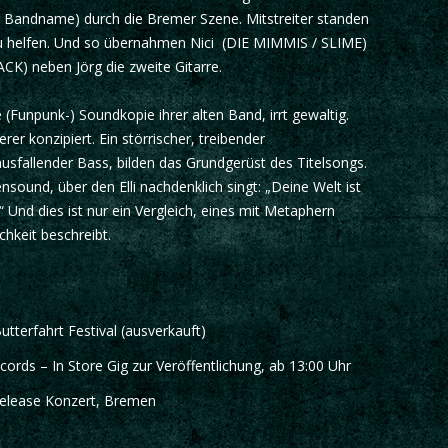
der Bandname) durch die Bremer Szene. Mitstreiter standen
t zu helfen. Und so übernahmen Nici (DIE MIMMIS / SLIME)
K) neben Jörg die zweite Gitarre.
e (Funpunk-) Soundkopie ihrer alten Band, irrt gewaltig.
er konzipiert. Ein störrischer, treibender
sfallender Bass, bilden das Grundgerüst des Titelsongs.
nsound, über den Elli nachdenklich singt: „Deine Welt ist
.“ Und dies ist nur ein Vergleich, eines mit Metaphern
chkeit beschreibt.
tterfahrt Festival (ausverkauft)
ds – In Store Gig zur Veröffentlichung, ab 13:00 Uhr
elease Konzert, Bremen