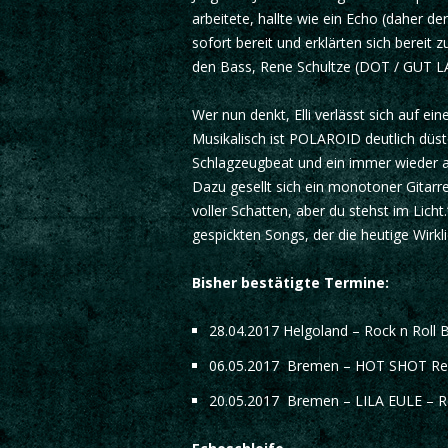
arbeitete, hallte wie ein Echo (daher 
sofort bereit und erklärten sich berei
den Bass, Rene Schultze (DOT / GUT LAC
Wer nun denkt, Elli verlässt sich auf ein
Musikalisch ist POLAROID deutlich düster
Schlagzeugbeat und ein immer wieder au
Dazu gesellt sich ein monotoner Gitarre
voller Schatten, aber du stehst im Licht
gespickten Songs, der die heutige Wirkli
Bisher bestätigte Termine:
28.04.2017 Helgoland – Rock n Roll Bu
06.05.2017 Bremen – HOT SHOT Recor
20.05.2017 Bremen – LILA EULE – R