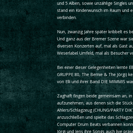
und 5 Alben, sowie unzählige Singles u
stand ein Kinderwunsch im Raum und ein
verbinden.
Nun, zwanzig Jahre später kribbelt es be
Und ganz aus der Bremer Szene war sie
diversen Konzerten auf, mal als Gast a
Weserlabel Umfeld, mal als Besucher v
Bei einer dieser Gelegenheiten lernte El
GRUPPE 80, The Bernie & The Jörgi) ken
von Elli und ihrer Band DIE MIMMIS war
Zaghaft fingen beide gemeinsam an, in 
aufzunehmen, aus denen sich die Stück
Ahlers/Schlagzeug (CHUNG/PARTY DIKTA
anzuschließen und spielte das Schlagze
Computer Drum Beats verbannen konnte.
Jörgi und Jens ihre Songs auch live prä