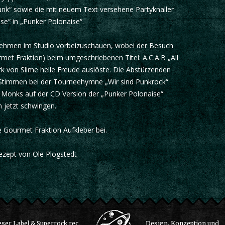
unk“ sowie die mit neuem Text versehene Partyknaller
e“ in „Punker Polonaise“.
t nehmen im Studio vorbeizuschauen, wobei der Besuch
met Fraktion) beim umgeschriebenen Titel: A.C.A.B „All
 von Slime helle Freude auslöste. Die Abstürzenden
n Stimmen bei der Tourneehymne „Wir sind Punkrock“
 Monks auf der CD Version der „Punker Polonaise“
 jetzt schwingen.
e Gourmet Fraktion Aufkleber bei.
rezept von Ole Plogstedt
ser Label & Superrock rec.
Design, Konzeption und