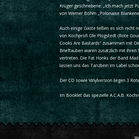
Krüger geschriebene: „Ich mach jetzt P
von Werner Böhm „Polonaise Blankenes
Auch einige Gäste ließen es sich nich
von Kochprofi Ole Plogstedt (Rote Gour
Cooks Are Bastards“ zusammen mit Dirk
Brieftauben waren zusätzlich mit ihre
vertreten. Die Fat Honks der Band Mad
lassen uns das Tanzbein im Label schon
Der CD sowie Vinylversion liegen 3 Rot
Im Booklet das spezielle A.C.A.B. Koch
We