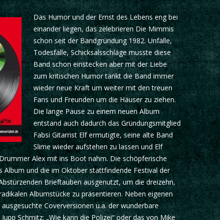
Das Humor und der Ernst des Lebens eng bei
einander liegen, das zelebrieren Die Mimmis
schon seit der Bandgründung 1982. Unfälle,
Todesfälle, Schicksalsschläge musste diese
Band schon einstecken aber mit der Liebe
zum kritischen Humor tankt die Band immer
wieder neue Kraft um weiter mit den treuen
Fans und Freunden um die Häuser zu ziehen.
Die lange Pause zu einem neuen Album
entstand auch dadurch das Gründungsmitglied
Fabsi Gitarrist Elf ermutigte, seine alte Band
Slime wieder aufstehen zu lassen und Elf
d Drummer Alex mit ins Boot nahm. Die schöpferische
 Album und die im Oktober stattfindende Festival der
bstürzenden Brieftauben ausgenutzt, um die dreizehn,
 radikalen Albumstücke zu präsentieren. Neben eigenen
h ausgesuchte Coverversionen u.a. der wunderbare
upp Schmitz: „Wie kann die Polizei“ oder das von Mike