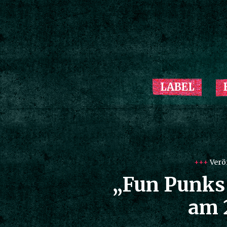
LABEL
+++
Veröf
„Fun Punks 
am 