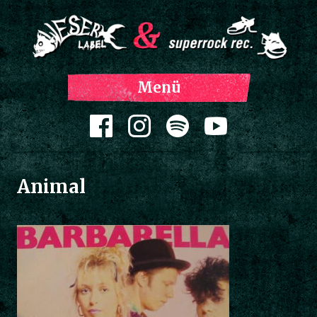
Z
Menü
Inh
spri
Zum Inhalt springen
Animal