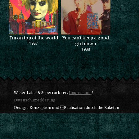
I'm on top of the world
You can't keep a good
1987
girl down
1988
Weser Label & Superrock rec.
Impressum
/
Datenschutzerklärung
Design, Konzeption und Realisation durch die Raketen