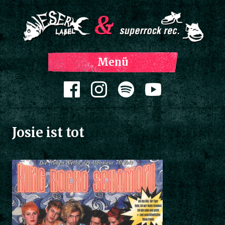
Z
Menü
Inh
spri
Zum Inhalt springen
Josie ist tot