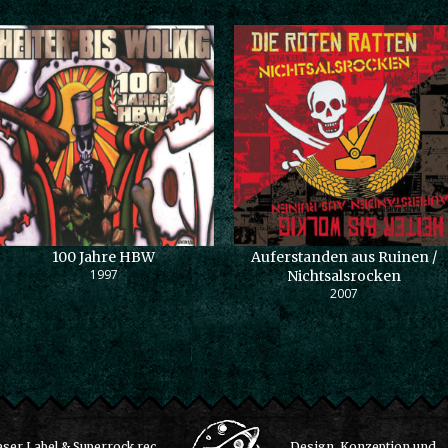
100 Jahre HBW
Auferstanden aus Ruinen /
1997
Nichtsalsrocken
2007
ser Label & Superrock rec.
Design, Konzeption und