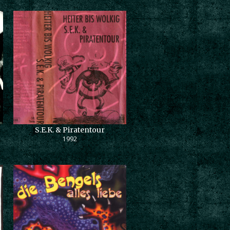
S.E.K. & Piratentour
1992