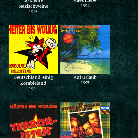
10 kleine
Alles Liebe
1994
Nazischweine
1993
Deutschland, einig
Auf Urlaub
1995
Zombieland
1994