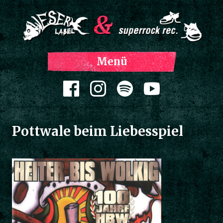
Z
Menü
Inh
spri
Zum Inhalt springen
Pottwale beim Liebesspiel