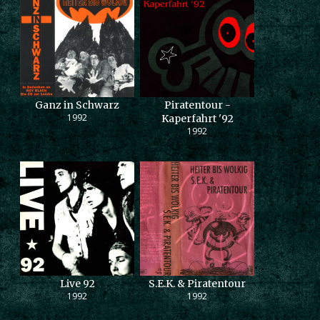
Ganz in Schwarz
Piratentour -
1992
Kaperfahrt '92
1992
Live 92
S.E.K. & Piratentour
1992
1992