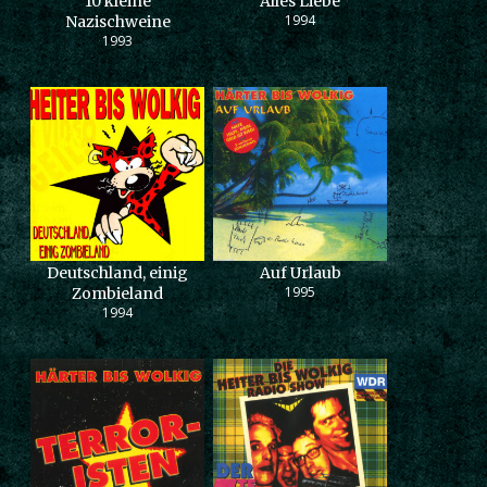
10 kleine
Alles Liebe
1994
Nazischweine
1993
Deutschland, einig
Auf Urlaub
1995
Zombieland
1994