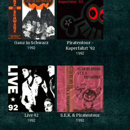
Ganz in Schwarz
Piratentour -
1992
Kaperfahrt '92
1992
Live 92
S.E.K. & Piratentour
1992
1992