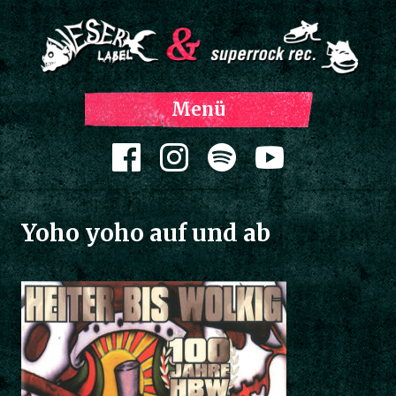
Z
Menü
Inh
spri
Zum Inhalt springen
Yoho yoho auf und ab