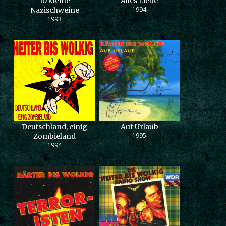
10 kleine
Alles Liebe
1994
Nazischweine
1993
Deutschland, einig
Auf Urlaub
1995
Zombieland
1994