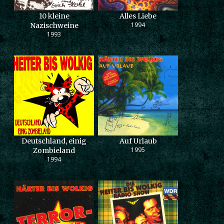
10 kleine
Alles Liebe
1994
Nazischweine
1993
Deutschland, einig
Auf Urlaub
1995
Zombieland
1994