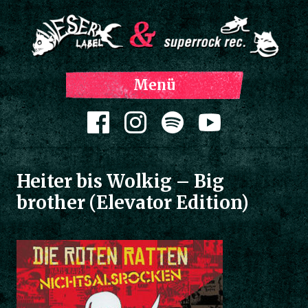
Z
Menü
Inh
spri
Zum Inhalt springen
Heiter bis Wolkig – Big
brother (Elevator Edition)