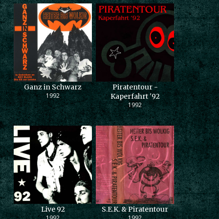
Ganz in Schwarz
Piratentour -
1992
Kaperfahrt '92
1992
Live 92
S.E.K. & Piratentour
1992
1992