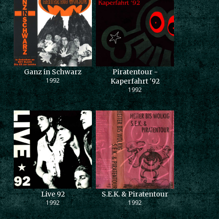
Ganz in Schwarz
Piratentour -
1992
Kaperfahrt '92
1992
Live 92
S.E.K. & Piratentour
1992
1992