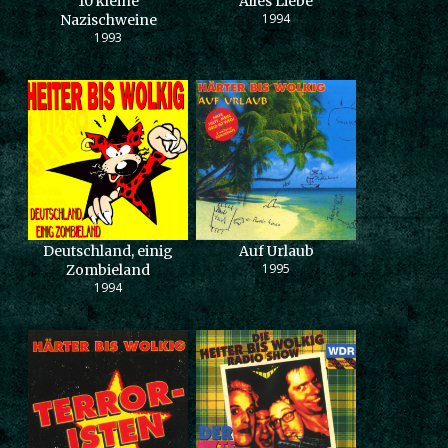
10 kleine
Alles Liebe
1994
Nazischweine
1993
Deutschland, einig
Auf Urlaub
1995
Zombieland
1994