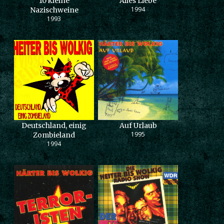
10 kleine
Alles Liebe
1994
Nazischweine
1993
Deutschland, einig
Auf Urlaub
1995
Zombieland
1994