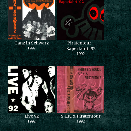
Ganz in Schwarz
Piratentour -
1992
Kaperfahrt '92
1992
Live 92
S.E.K. & Piratentour
1992
1992