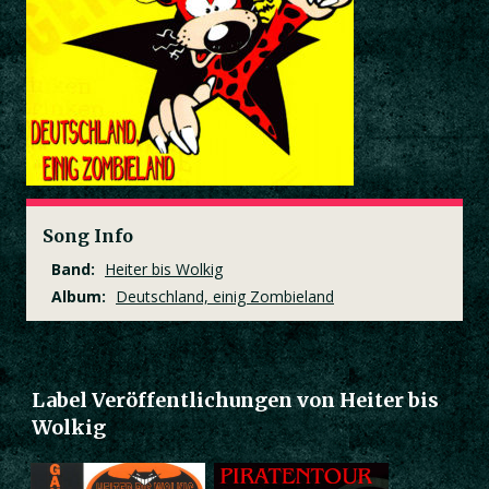
Song Info
Band:
Heiter bis Wolkig
Album:
Deutschland, einig Zombieland
Label Veröffentlichungen von Heiter bis
Wolkig