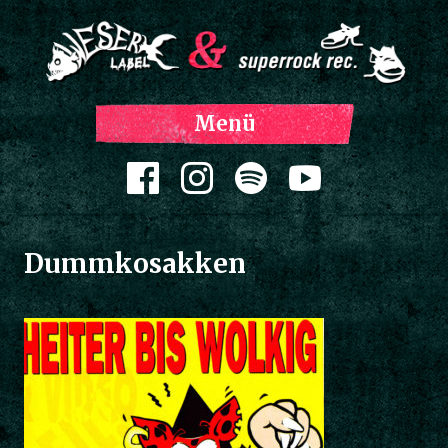
Z
Menü
Inh
spri
Zum Inhalt springen
Dummkosakken