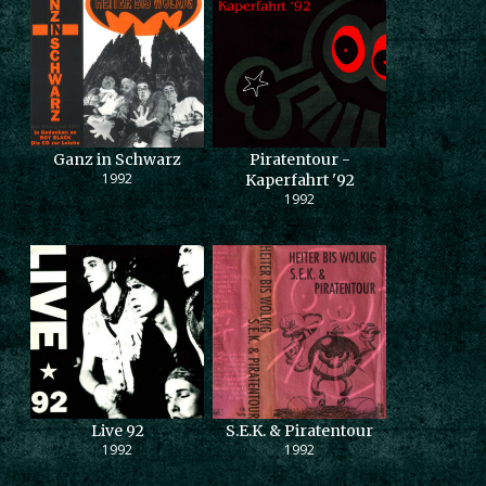
Ganz in Schwarz
Piratentour -
1992
Kaperfahrt '92
1992
Live 92
S.E.K. & Piratentour
1992
1992