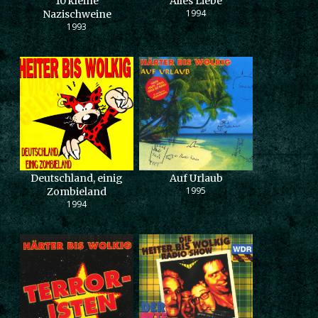
10 kleine
Alles Liebe
1994
Nazischweine
1993
Deutschland, einig
Auf Urlaub
1995
Zombieland
1994