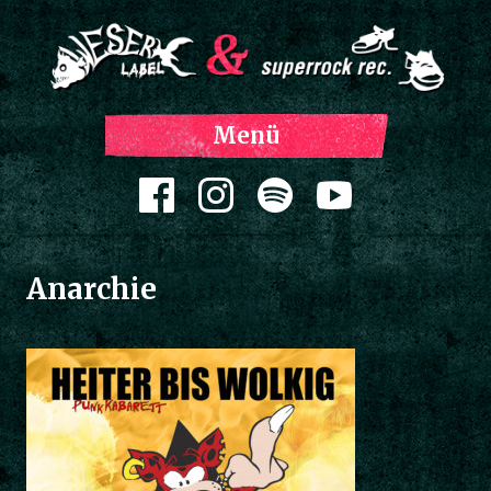
Z
Menü
Inh
spri
Zum Inhalt springen
Anarchie