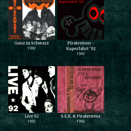
Ganz in Schwarz
Piratentour -
1992
Kaperfahrt '92
1992
Live 92
S.E.K. & Piratentour
1992
1992