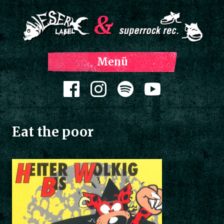
Z
Menü
Inh
spri
Zum Inhalt springen
Eat the poor