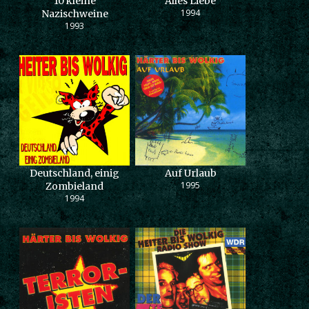
10 kleine
Alles Liebe
1994
Nazischweine
1993
Deutschland, einig
Auf Urlaub
1995
Zombieland
1994