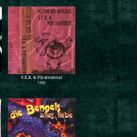
S.E.K. & Piratentour
1992