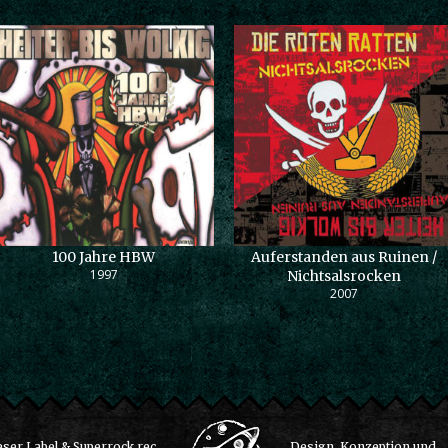
100 Jahre HBW
Auferstanden aus Ruinen /
1997
Nichtsalsrocken
2007
ser Label & Superrock rec.
Design, Konzeption und