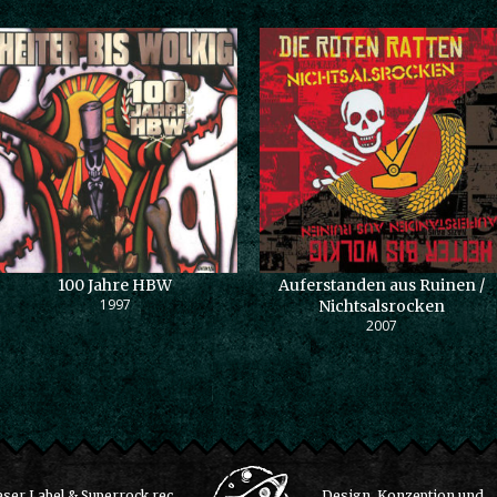
100 Jahre HBW
Auferstanden aus Ruinen /
1997
Nichtsalsrocken
2007
ser Label & Superrock rec.
Design, Konzeption und