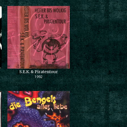
S.E.K. & Piratentour
1992