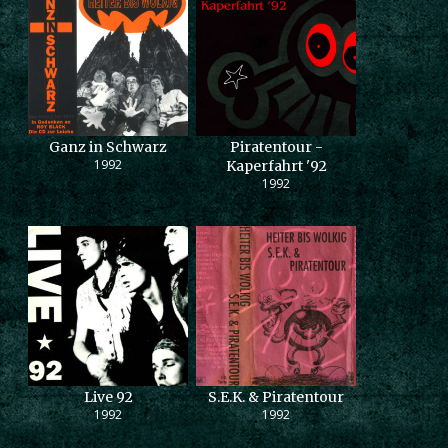
Ganz in Schwarz
Piratentour -
1992
Kaperfahrt '92
1992
Live 92
S.E.K. & Piratentour
1992
1992