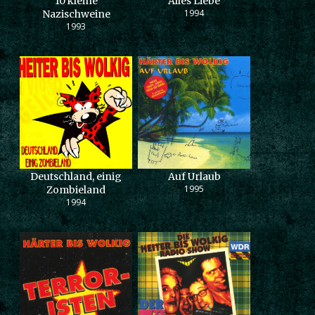
10 kleine
Alles Liebe
1994
Nazischweine
1993
Deutschland, einig
Auf Urlaub
1995
Zombieland
1994