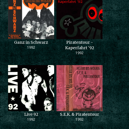
Ganz in Schwarz
Piratentour -
1992
Kaperfahrt '92
1992
Live 92
S.E.K. & Piratentour
1992
1992