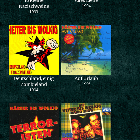
10 kleine
Alles Liebe
1994
Nazischweine
1993
Deutschland, einig
Auf Urlaub
1995
Zombieland
1994