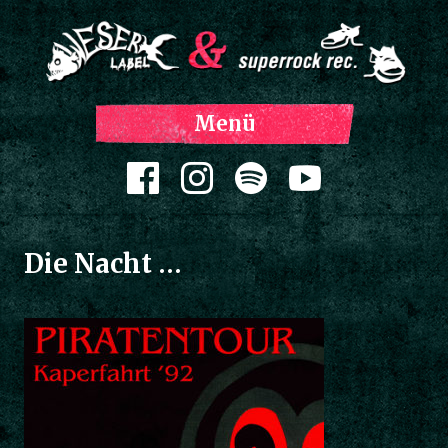
Z
Menü
Inh
spri
Zum Inhalt springen
Die Nacht …