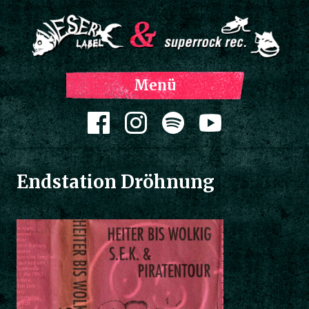
Z
Menü
Inh
spri
Zum Inhalt springen
Endstation Dröhnung