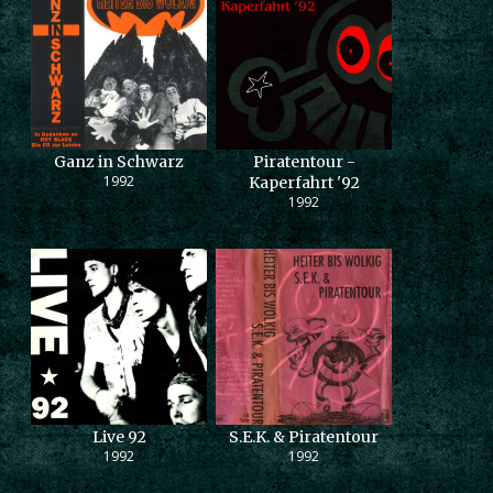
Ganz in Schwarz
Piratentour -
1992
Kaperfahrt '92
1992
Live 92
S.E.K. & Piratentour
1992
1992