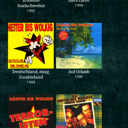
10 kleine
Alles Liebe
1994
Nazischweine
1993
Deutschland, einig
Auf Urlaub
1995
Zombieland
1994