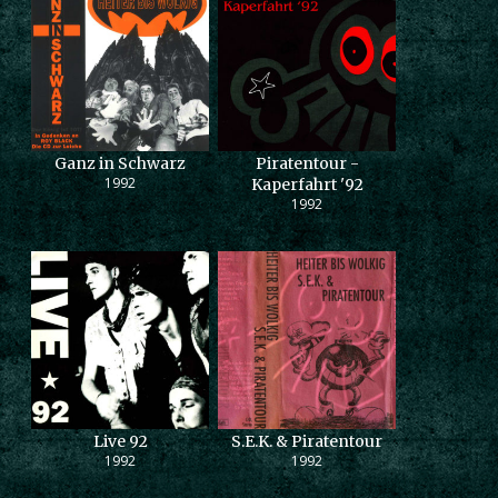
Ganz in Schwarz
Piratentour -
1992
Kaperfahrt '92
1992
Live 92
S.E.K. & Piratentour
1992
1992