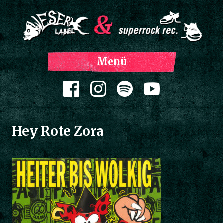
Z
Menü
Inh
spri
Zum Inhalt springen
Hey Rote Zora