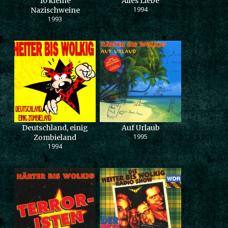
10 kleine
Alles Liebe
1994
Nazischweine
1993
Deutschland, einig
Auf Urlaub
1995
Zombieland
1994